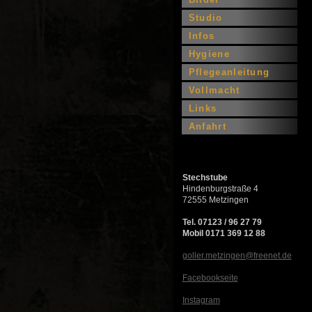
Studio
Infos
Hygiene
Pflegeanleitung
Vollmacht
Links
Anfahrt
Stechstube
Hindenburgstraße 4
72555 Metzingen
Tel. 07123 / 96 27 79
Mobil 0171 369 12 88
goller.metzingen@freenet.de
Facebookseite
Instagram