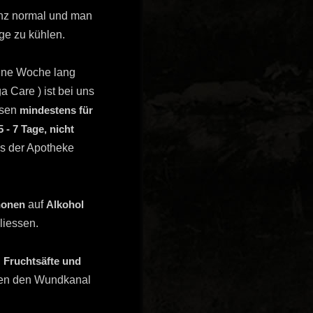
anz normal und man
e zu kühlen.
eine Woche lang
Care ) ist bei uns
ssen
mindestens für
5 - 7 Tage, nicht
s der Apotheke
honen
auf
Alkohol
liessen.
,
Fruchtsäfte und
ifen den Wundkanal